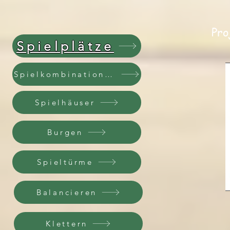
Pr
Spielplätze
Spielkombinationen
Spielhäuser
Burgen
Spieltürme
Balancieren
Klettern