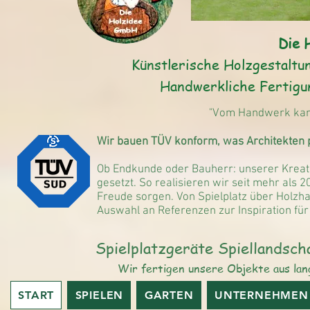
Die 
Künstlerische Holzgestaltu
Handwerkliche Fertigu
"Vom Handwerk kann
Wir bauen TÜV konform, was Architekten 
Ob Endkunde oder Bauherr: unserer Kreat
gesetzt. So realisieren wir seit mehr als 
Freude sorgen. Von Spielplatz über Holzha
Auswahl an Referenzen zur Inspiration für
Spielplatzgeräte Spiellandsch
Wir fertigen unsere Objekte aus lang
START
SPIELEN
GARTEN
UNTERNEHMEN