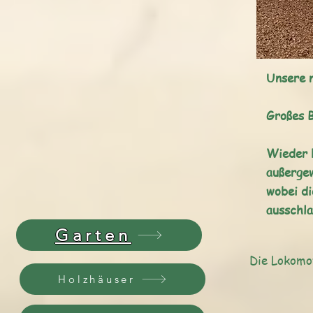
Unsere 
Großes 
Wieder 
außergew
wobei di
ausschla
Garten
Die Lokomo
Holzhäuser