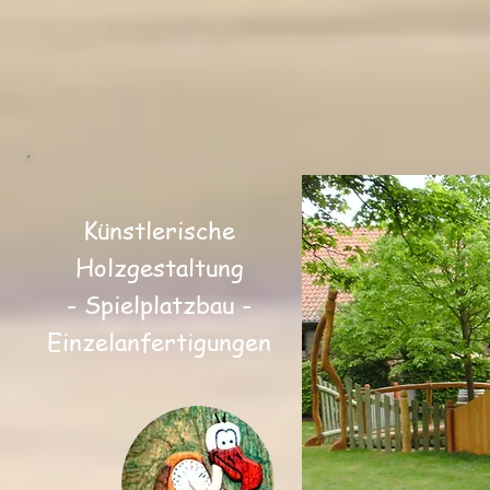
Künstlerische
Holzgestaltung
- Spielplatzbau -
Einzelanfertigungen