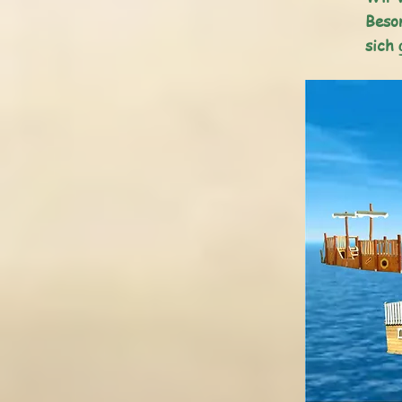
Beso
sich 