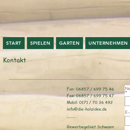
START
SPIELEN
GARTEN
UNTERNEHMEN
Kontakt
Na
Fon: 06857 / 699 75 46
Fax: 06857 / 699 75 47
Mobil: 0171 / 70 36 492
info@die-holzidee.de
E-
Gewerbegebiet Schwann